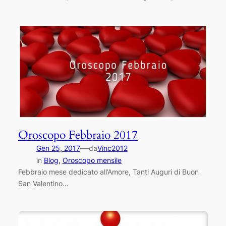
Oroscopo Febbraio 2017
—
Gen 25, 2017
da
Vinc2012
in
Blog
, 
Oroscopo mensile
Febbraio mese dedicato all’Amore, Tanti Auguri di Buon
San Valentino…