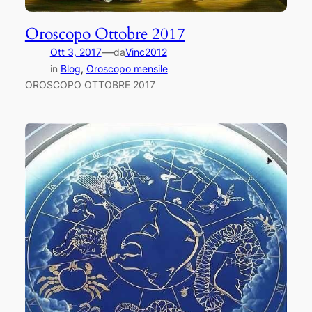
Oroscopo Ottobre 2017
—
Ott 3, 2017
da
Vinc2012
in
Blog
, 
Oroscopo mensile
OROSCOPO OTTOBRE 2017