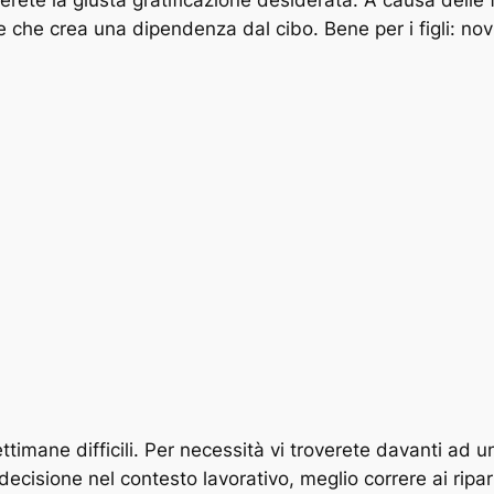
erete la giusta gratificazione desiderata. A causa delle fe
e che crea una dipendenza dal cibo. Bene per i figli: novi
ettimane difficili. Per necessità vi troverete davanti ad 
isione nel contesto lavorativo, meglio correre ai ripari 