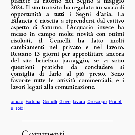
pianete fa ritorno nel Segno a maggio
2024. Il suo transito ha regalato un sacco di
opportunità a tutti i Segni d’aria. La
Bilancia è riuscita a riprendersi dal cattivo
aspetto di Saturno, l’Acquario invece ha
messo in campo molte novità con ottimi
risultati, il Gemelli ha fatto molti
cambiamenti nel privato e nel lavoro.
Restano 13 giorni per approfittare ancora
del suo benefico passaggio, se vi sono
questioni pratiche da concludere si
consiglia di farlo al più presto. Sono
favorite tutte le attività commerciali, e i
lavori legati alla comunicazione.
amore
Fortuna
Gemelli
Giove
lavoro
Oroscopo
Pianeti
s
soldi
Commenti